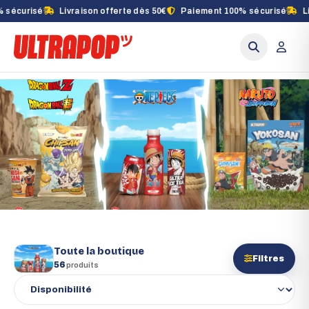
Livraison offerte dès 50€
Paiement 100% sécurisé
Livraison off
Toute la boutique
Toute la boutique
Filtres
56
produits
Trier les produits