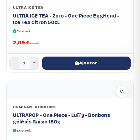
ULTRA ICE TEA
ULTRA ICE TEA - Zoro - One Piece EggHead -
Ice Tea Citron 50cL
En stock
2,09 €
2,89 €
Ajouter
GUMISAN - BONBONS
ULTRAPOP - One Piece - Luffy - Bonbons
gélifiés Raisin 180g
En stock