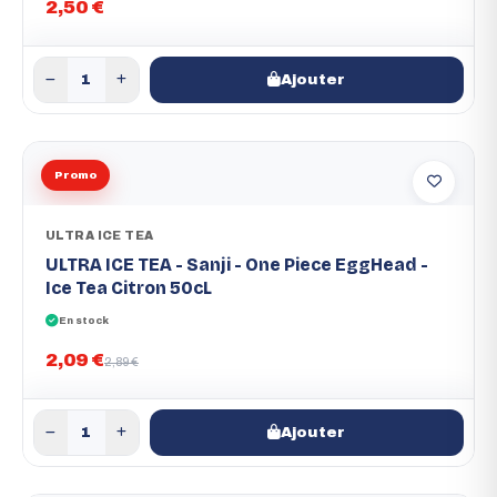
2,50 €
Ajouter
Promo
ULTRA ICE TEA
ULTRA ICE TEA - Sanji - One Piece EggHead -
Ice Tea Citron 50cL
En stock
2,09 €
2,89 €
Ajouter