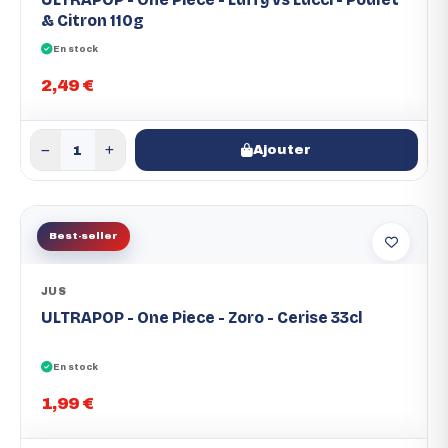
& Citron 110g
En stock
2,49 €
Ajouter
Best-seller
JUS
ULTRAPOP - One Piece - Zoro - Cerise 33cl
En stock
1,99 €