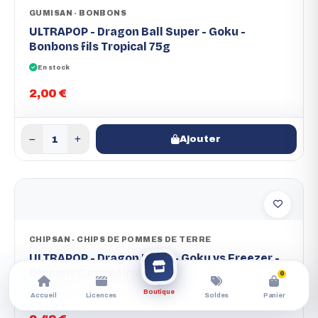
GUMISAN - BONBONS
ULTRAPOP - Dragon Ball Super - Goku -
Bonbons fils Tropical 75g
En stock
2,00 €
Ajouter
CHIPSAN - CHIPS DE POMMES DE TERRE
ULTRAPOP - Dragon Ball Z - Goku vs Freezer -
Oignons Caramélisés 110g
0
Boutique
En stock
Accueil
Licences
Soldes
Panier