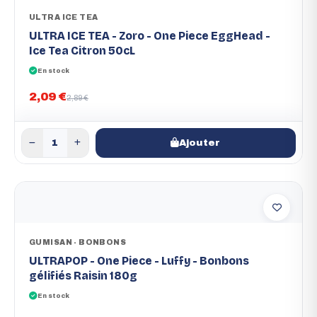
ULTRA ICE TEA
ULTRA ICE TEA - Zoro - One Piece EggHead -
Ice Tea Citron 50cL
En stock
2,09 €
2,89 €
Ajouter
GUMISAN - BONBONS
ULTRAPOP - One Piece - Luffy - Bonbons
gélifiés Raisin 180g
En stock