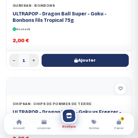
GUMISAN - BONBONS
ULTRAPOP - Dragon Ball Super - Goku -
Bonbons fils Tropical 75g
En stock
2,00 €
Ajouter
CHIPSAN - CHIPS DE POMMES DE TERRE
ULTRAPOP - Dragon Ball Z - Goku vs Freezer -
Oignons Caramélisés 110g
0
Boutique
En stock
Accueil
Licences
Soldes
Panier