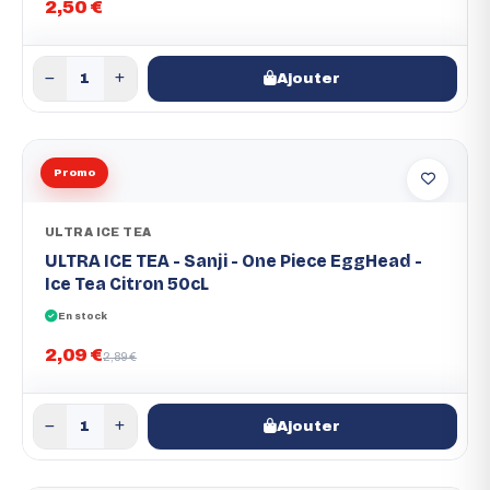
2,50 €
Ajouter
Promo
ULTRA ICE TEA
ULTRA ICE TEA - Sanji - One Piece EggHead -
Ice Tea Citron 50cL
En stock
2,09 €
2,89 €
Ajouter