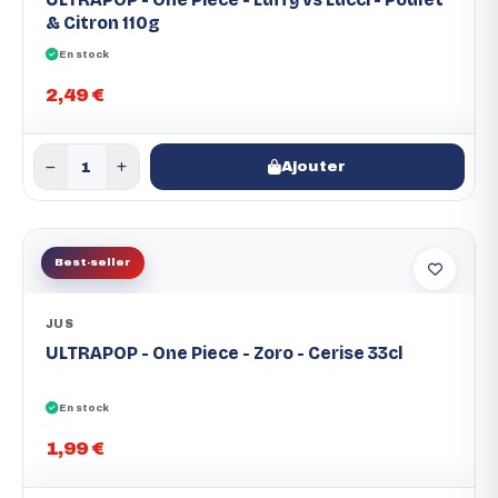
& Citron 110g
En stock
2,49 €
Ajouter
Best-seller
JUS
ULTRAPOP - One Piece - Zoro - Cerise 33cl
En stock
1,99 €