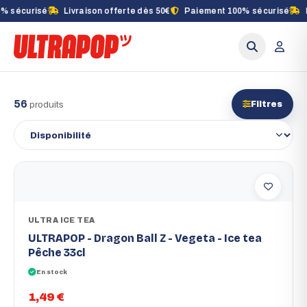
Livraison offerte dès 50€
Paiement 100% sécurisé
Livraison of
Licences
56
produits
Filtres
Trier les produits
ULTRA ICE TEA
ULTRAPOP - Dragon Ball Z - Vegeta - Ice tea
Pêche 33cl
En stock
1,49 €