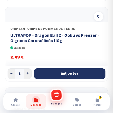
CHIPSAN - CHIPS DE POMMES DE TERRE
ULTRAPOP - Dragon Ball Z - Goku vs Freezer -
Oignons Caramélisés 110g
En stock
2,49 €
Ajouter
0
Boutique
Accueil
Licences
Soldes
Panier
GUMISAN - BONBONS